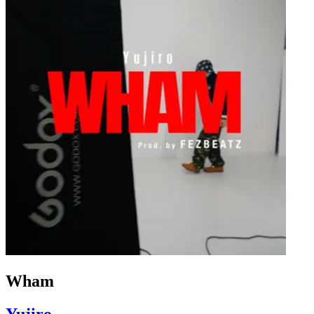
Wham
Yujiro