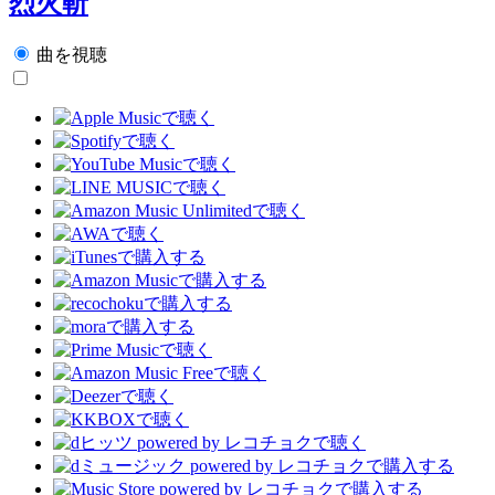
烈火斬
曲を視聴