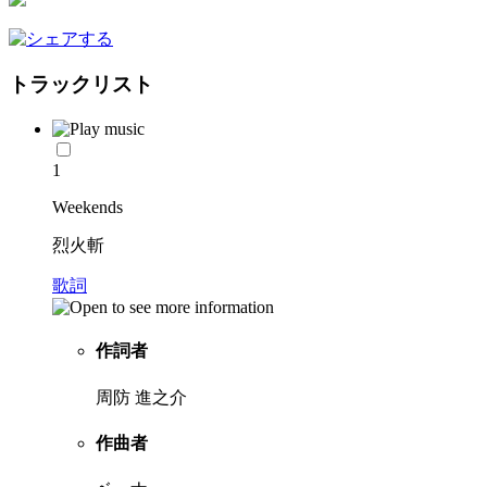
トラックリスト
1
Weekends
烈火斬
歌詞
作詞者
周防 進之介
作曲者