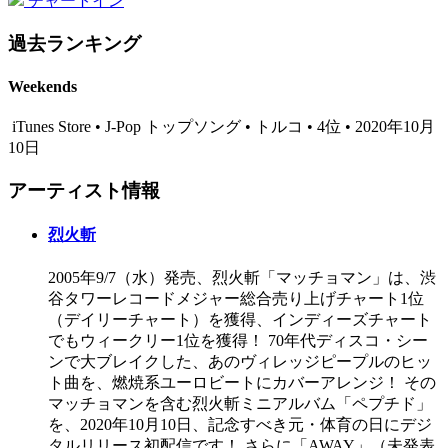
チャートイン
過去ランキング
Weekends
iTunes Store • J-Pop トップソング • トルコ • 4位 • 2020年10月
10日
アーティスト情報
烈火斬
2005年9/7（水）発売、烈火斬「マッチョマン」は、渋
谷タワーレコードメジャー総合売り上げチャート1位
（デイリーチャート）を獲得、インディーズチャート
でもウィークリー1位を獲得！ 70年代ディスコ・シー
ンで大ブレイクした、あのヴィレッジピープルのヒッ
ト曲を、燃焼系ユーロビートにカバーアレンジ！ その
マッチョマンを含む烈火斬ミニアルバム「ペプチド」
を、2020年10月10日、記念すべき元・体育の日にデジ
タルリリース初配信です！ さらに「AWAY」（未発表