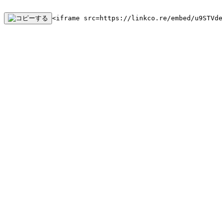
<iframe src=https://linkco.re/embed/u9STVd