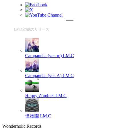
LM.Cの他のリリース
Campanella (ver. m)
LM.C
Campanella (ver. A)
LM.C
Happy Zombies
LM.C
怪物園
LM.C
Wonderholic Records