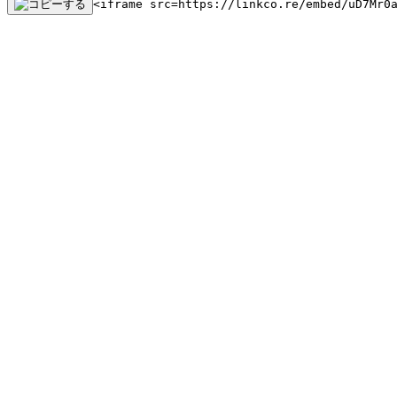
<iframe src=https://linkco.re/embed/uD7Mr0