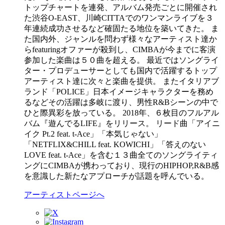
トップチャートを連発、アルバム発売ごとに開催され
た渋谷O-EAST、川崎CITTAでのワンマンライブを３
年連続成功させるなど確固たる地位を築いてきた。 ま
た国内外、ジャンルを問わず様々なアーティスト達か
らfeaturingオファーが殺到し、CIMBAが今までに客演
参加した楽曲は５０曲を超える。 最近ではソングライ
ター・プロデューサーとしても国内で活躍するトップ
アーティスト達に次々と楽曲を提供。 またイタリアブ
ランド「POLICE」日本イメージキャラクターを務め
るなどその活躍は多岐に渡り、男性R&Bシーンの中で
ひと際異彩を放っている。 2018年、６枚目のフルアル
バム『遊んでるLIFE』をリリース。 リード曲「アイニ
イク Pt.2 feat. t-Ace」「本気じゃない」
「NETFLIX&CHILL feat. KOWICHI」「答えのない
LOVE feat. t-Ace」を含む１３曲全てのソングライティ
ングにCIMBAが携わっており、現行のHIPHOP,R&B感
を意識した新たなアプローチが話題を呼んでいる。
アーティストページへ