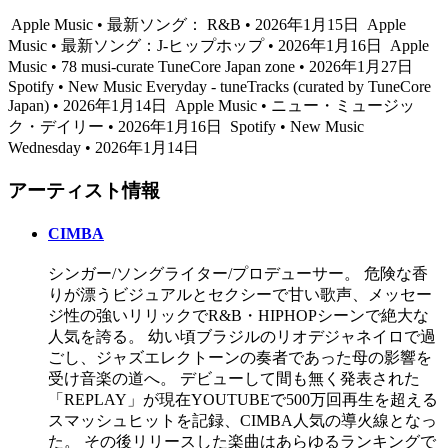
Apple Music • 最新ソング： R&B • 2026年1月15日
Apple
Music • 最新ソング：J-ヒップホップ • 2026年1月16日
Apple
Music • 78 musi-curate TuneCore Japan zone • 2026年1月27日
Spotify • New Music Everyday - tuneTracks (curated by TuneCore
Japan) • 2026年1月14日
Apple Music • ニュー・ミュージッ
ク・デイリー • 2026年1月16日
Spotify • New Music
Wednesday • 2026年1月14日
アーティスト情報
CIMBA
シンガー/ソングライター/プロデューサー。 危険な香
りが漂うビジュアルとセクシーで甘い歌声、メッセー
ジ性の強いリリックでR&B・HIPHOPシーンで絶大な
人気を誇る。 幼い頃ブラジルのリオデジャネイロで過
ごし、ジャズエレクトーンの奏者であった母の影響を
受け音楽の道へ。 デビューして間も無く発表された
「REPLAY」が現在YOUTUBEで500万回再生を超える
スマッシュヒットを記録、CIMBA人気の導火線となっ
た。 その後リリースした楽曲はあらゆるランキングで