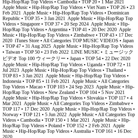
Hip-Hop/Rap Top Videos • Cambodia • TOP 20 • 1 Mar 2021
Apple Music • Hip-Hop/Rap Top Videos • Viet Nam • TOP 26 • 23
Feb 2021
Apple Music • Hip-Hop/Rap Top Videos • Dominican
Republic • TOP 35 • 3 Jan 2021
Apple Music • Hip-Hop/Rap Top
Videos • Singapore • TOP 37 • 20 Sep 2024
Apple Music • Hip-
Hop/Rap Top Videos • Argentina • TOP 41 • 20 Dec 2020
Apple
Music • Hip-Hop/Rap Top Videos • Zimbabwe • TOP 43 • 17 Dec
2020
iTunes Store • All Categories TOP MUSIC VIDEOS • Japan
• TOP 47 • 31 Aug 2025
Apple Music • Hip-Hop/Rap Top Videos
• Taiwan • TOP 50 • 23 Feb 2022
LINE MUSIC • ミュージック
ビデオ Top 100 ウィークリー • Japan • TOP 54 • 22 Dec 2020
Apple Music • Hip-Hop/Rap Top Videos • Uganda • TOP 72 • 11
Jul 2023
Apple Music • Hip-Hop/Rap Top Videos • Thailand •
TOP 83 • 3 Jan 2021
Apple Music • Hip-Hop/Rap Top Videos •
Indonesia • TOP 85 • 11 Feb 2021
Apple Music • All Categories
Top Videos • Macao • TOP 103 • 24 Sep 2023
Apple Music • Hip-
Hop/Rap Top Videos • New Zealand • TOP 104 • 5 Nov 2021
Apple Music • Hip-Hop/Rap Top Videos • Slovakia • TOP 117 • 4
Mar 2021
Apple Music • All Categories Top Videos • Zimbabwe •
TOP 117 • 17 Dec 2020
Apple Music • Hip-Hop/Rap Top Videos •
Norway • TOP 121 • 5 Jun 2022
Apple Music • All Categories Top
Videos • Cambodia • TOP 150 • 1 Mar 2021
Apple Music • Hip-
Hop/Rap Top Videos • Poland • TOP 152 • 2 Feb 2021
Apple
Music • Hip-Hop/Rap Top Videos • Australia • TOP 161 • 16 Dec
2020