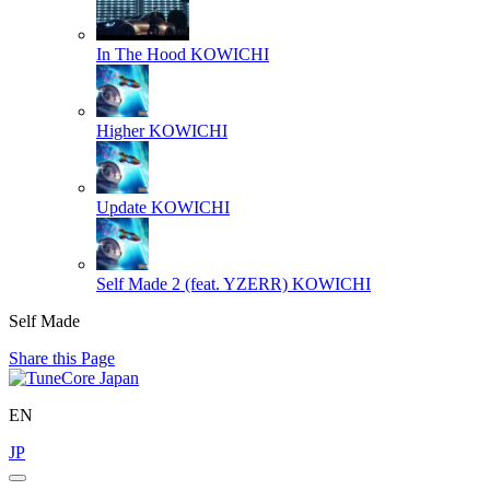
In The Hood
KOWICHI
Higher
KOWICHI
Update
KOWICHI
Self Made 2 (feat. YZERR)
KOWICHI
Self Made
Share this Page
EN
JP