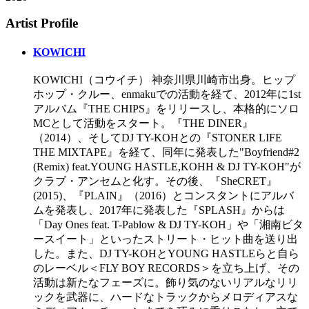
Artist Profile
KOWICHI
KOWICHI（コウイチ） 神奈川県川崎市出身。ヒップ
ホップ・クルー、enmakuでの活動を経て、2012年に1st
アルバム『THE CHIPS』をリリースし、本格的にソロ
MCとして活動をスタート。『THE DINER』
（2014）、そしてDJ TY-KOHとの『STONER LIFE
THE MIXTAPE』を経て、同年に発表した"Boyfriend#2
(Remix) feat.YOUNG HASTLE,KOHH & DJ TY-KOH"が
クラブ・アンセムと化す。その後、『SheCRET』
(2015)、『PLAIN』（2016）とコンスタントにアルバ
ムを発表し、2017年に発表した『SPLASH』からは
「Day Ones feat. T-Pablow & DJ TY-KOH」や「湘南ビタ
ースイート」といったストリート・ヒット曲を送り出
した。また、DJ TY-KOHとYOUNG HASTLEらと自ら
のレーベル＜FLY BOY RECORDS＞を立ち上げ、その
活動は新たなフェーズに。飾り気のないリアルなリリ
ックを武器に、ハードなトラックからメロディアスな