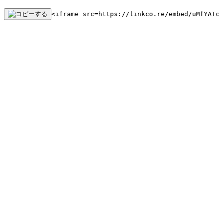
<iframe src=https://linkco.re/embed/uMfYAT