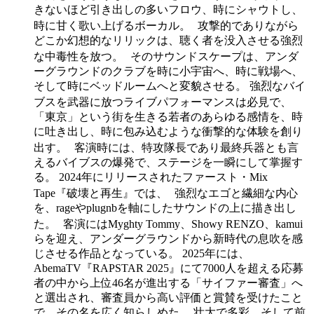
きないほど引き出しの多いフロウ、時にシャウトし、
時に甘く歌い上げるボーカル。 攻撃的でありながら
どこか幻想的なリリックは、聴く者を没入させる強烈
な中毒性を放つ。 そのサウンドスケープは、アンダ
ーグラウンドのクラブを時に小宇宙へ、時に戦場へ、
そして時にベッドルームへと変貌させる。 強烈なバイ
ブスを武器に放つライブパフォーマンスは必見で、
「東京」という街を生きる若者のあらゆる感情を、時
に吐き出し、時に包み込むような衝撃的な体験を創り
出す。 客演時には、特攻隊長であり最終兵器とも言
えるバイブスの爆発で、ステージを一瞬にして掌握す
る。 2024年にリリースされたファースト・Mix
Tape『破壊と再生』では、 強烈なエゴと繊細な内心
を、rageやplugnbを軸にしたサウンドの上に描き出し
た。 客演にはMyghty Tommy、Showy RENZO、kamui
らを迎え、アンダーグラウンドから新時代の息吹を感
じさせる作品となっている。 2025年には、
AbemaTV『RAPSTAR 2025』にて7000人を超える応募
者の中から上位46名が進出する「サイファー審査」へ
と選出され、審査員から高い評価と賞賛を受けたこと
で、その名を広く知らしめた。 壮大で多彩、そして前