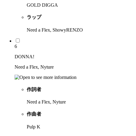
GOLD DIGGA
ラップ
Need a Flex, ShowyRENZO
6
DONNA!
Need a Flex, Nyture
作詞者
Need a Flex, Nyture
作曲者
Pulp K