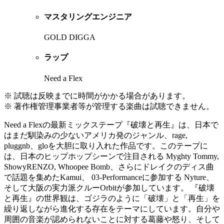
マスタリングエンジニア
GOLD DIGGA
ラップ
Need a Flex
※ 試聴は反映までに時間がかかる場合があります。
※ 著作権管理事業者等が管理する楽曲は試聴できません。
Need a Flexの最新ミックステープ『破壊と再生』は、日本で
はまだ馴染みの少ないアメリカ発のジャンル、rage,
pluggnb、gloを大胆に取り入れた作品です。このテープに
は、日本のヒップホップシーンで注目される Myghty Tommy,
ShowyRENZO, Whoopee Bomb、さらにドレイクのディス曲
で話題を集めたKamui、 03-Performanceに参加する Nyture、
そして大阪の実力派クルーOrbitが参加しています。 『破壊
と再生』の世界観は、ゴジラのように「破壊」と「再生」を
繰り返しながら進化する存在をテーマにしています。自分や
周囲の音楽が認められないことに対する葛藤や怒り、そして