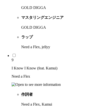
GOLD DIGGA
マスタリングエンジニア
GOLD DIGGA
ラップ
Need a Flex, jellyy
9
I Know I Know (feat. Kamui)
Need a Flex
作詞者
Need a Flex, Kamui