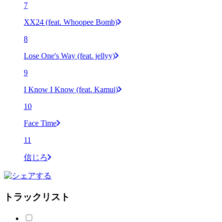
7
XX24 (feat. Whoopee Bomb)
8
Lose One's Way (feat. jellyy)
9
I Know I Know (feat. Kamui)
10
Face Time
11
信じろ
トラックリスト