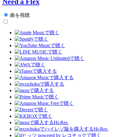
Need a Flex
曲を視聴
Hi-Res
Hi-Res