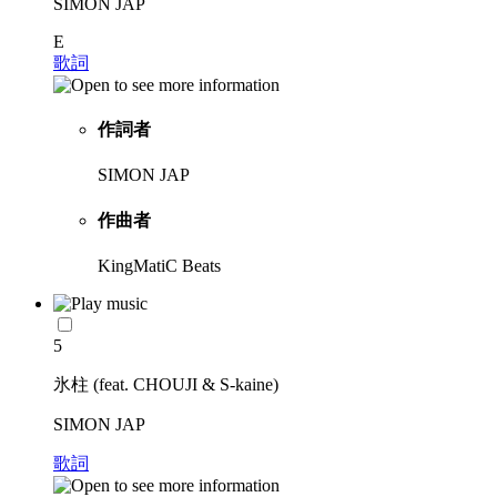
SIMON JAP
E
歌詞
作詞者
SIMON JAP
作曲者
KingMatiC Beats
5
氷柱 (feat. CHOUJI & S-kaine)
SIMON JAP
歌詞