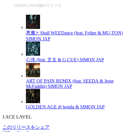
SIMON JAPの他のリリース
悪魔とShall WEEDance (feat. Felipe & MU-TON)
SIMON JAP
心洗 (feat. 文太 & G.CUE)
SIMON JAP
ART OF PAIN REMIX (feat. SEEDA & Jesse
McFaddin)
SIMON JAP
GOLDEN AGE
dj honda & SIMON JAP
J.ACE LAVEL
このリリースをシェア