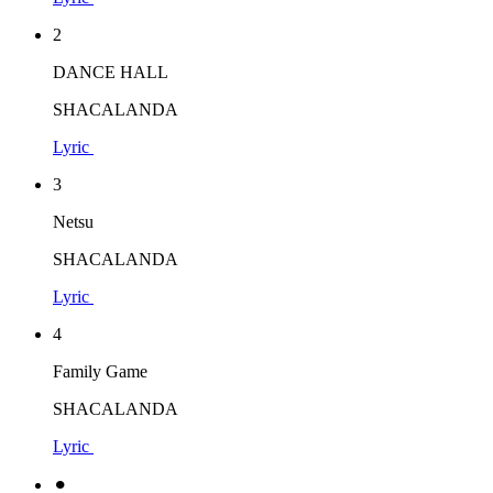
2
DANCE HALL
SHACALANDA
Lyric
3
Netsu
SHACALANDA
Lyric
4
Family Game
SHACALANDA
Lyric
⚫︎