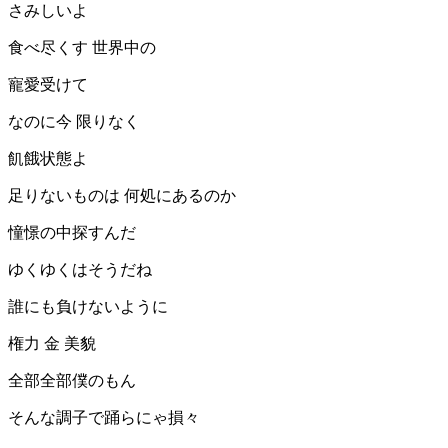
さみしいよ
食べ尽くす 世界中の
寵愛受けて
なのに今 限りなく
飢餓状態よ
足りないものは 何処にあるのか
憧憬の中探すんだ
ゆくゆくはそうだね
誰にも負けないように
権力 金 美貌
全部全部僕のもん
そんな調子で踊らにゃ損々