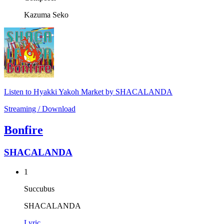
Kazuma Seko
Listen to Hyakki Yakoh Market by SHACALANDA
Streaming / Download
Bonfire
SHACALANDA
1
Succubus
SHACALANDA
Lyric