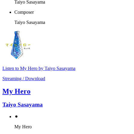
Taiyo Sasayama
Composer
Taiyo Sasayama
Listen to My Hero by Taiyo Sasayama
Streaming / Download
My Hero
Taiyo Sasayama
⚫︎
My Hero