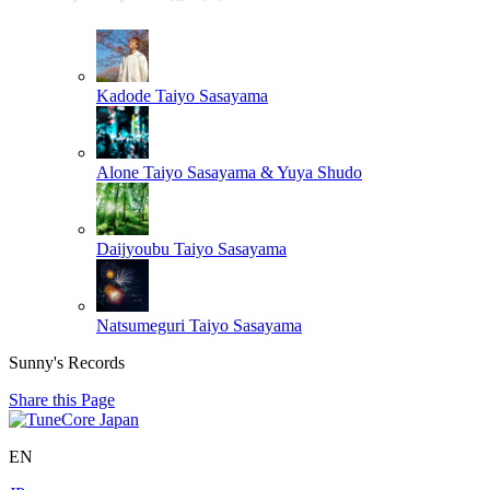
Kadode
Taiyo Sasayama
Alone
Taiyo Sasayama & Yuya Shudo
Daijyoubu
Taiyo Sasayama
Natsumeguri
Taiyo Sasayama
Sunny's Records
Share this Page
EN