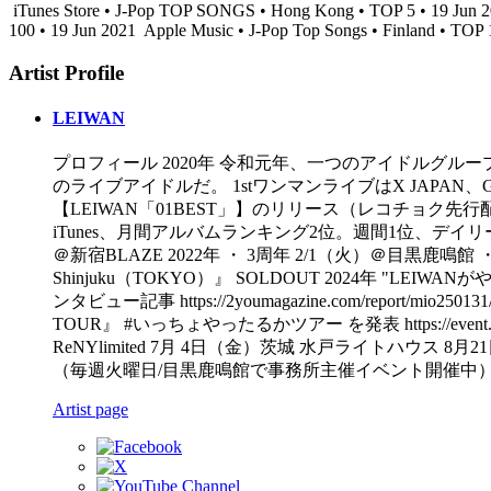
iTunes Store • J-Pop TOP SONGS • Hong Kong • TOP 5 • 19 Jun 
100 • 19 Jun 2021
Apple Music • J-Pop Top Songs • Finland • TOP 
Artist Profile
LEIWAN
プロフィール 2020年 令和元年、一つのアイドルグルー
のライブアイドルだ。 1stワンマンライブはX JAPA
【LEIWAN「01BEST」】のリリース（レコチョク
iTunes、月間アルバムランキング2位。週間1位、デイリー1位
＠新宿BLAZE 2022年 ・ 3周年 2/1（火）＠目黒鹿鳴館 ・5thワ
Shinjuku（TOKYO）』 SOLDOUT 2024年 "LE
ンタビュー記事 https://2youmagazine.com/report
TOUR』 #いっちょやったるかツアー を発表 https://event.ti
ReNYlimited 7月 4日（金）茨城 水戸ライトハウス 8月
（毎週火曜日/目黒鹿鳴館で事務所主催イベント開催中
Artist page