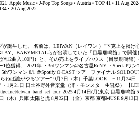
2021
Apple Music • J-Pop Top Songs • Austria • TOP 41 • 11 Aug 20
134 • 20 Aug 2022
プが誕生した。 名前は、LEIWAN（レイワン ）"下克上を掲
N、GLAY、BABYMETALらが出演していた「目黒鹿鳴館」で
先行配信12曲入100円）と、その売上をライブハウス（目黒鹿鳴
獲得。 2021年 ・3rdワンマン@名古屋ReNY ・Specialワン
ンマン 8/1 ＠Spotify O-EAST ツアーファイナル SOLDOUT 202
IWANがやらねば誰がやるツアー" 9月7日（木）千葉LOOK ~ 11月24
/mio250131/ ・1月21日 日比谷野外音楽堂（澪・モンスター生誕祭） 【LEI
get.net/leiwan_band_set_tour_2025 4月14日(月)東京 目
21日（木）兵庫 太陽と虎 8月22日 （金）京都 京都MUSE 9月13日（
）