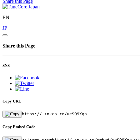
Share this Page
EN
JP
Share this Page
SNS
Copy URL
https://linkco.re/ueSQ9Xqn
Copy Embed Code
<iframe src=https://linkco.re/embed/ueSQ9Xqn wi