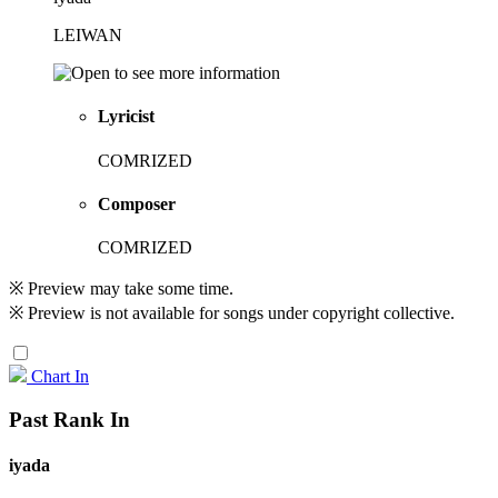
LEIWAN
Lyricist
COMRIZED
Composer
COMRIZED
※ Preview may take some time.
※ Preview is not available for songs under copyright collective.
Chart In
Past Rank In
iyada