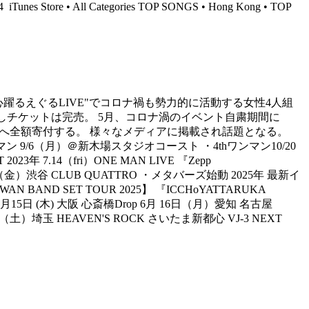
24
iTunes Store • All Categories TOP SONGS • Hong Kong • TOP
げ心躍るえぐるLIVE"でコロナ禍も勢力的に活動する女性4人組
開催しチケットは完売。 5月、コロナ渦のイベント自粛期間に
館）へ全額寄付する。 様々なメディアに掲載され話題となる。
マン 9/6（月）＠新木場スタジオコースト ・4thワンマン10/20
3年 7.14（fri）ONE MAN LIVE 『Zepp
日（金）渋谷 CLUB QUATTRO ・メタバーズ始動 2025年 最新イ
WAN BAND SET TOUR 2025】 『ICCHoYATTARUKA
黒鹿鳴館 5月15日 (木) 大阪 心斎橋Drop 6月 16日（月）愛知 名古屋
土）埼玉 HEAVEN'S ROCK さいたま新都心 VJ-3 NEXT