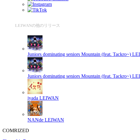
LEIWANの他のリリース
Juniors dominating seniors Mountain (feat. Tackro~)
LE
Juniors dominating seniors Mountain (feat. Tackro~)
LE
iyada
LEIWAN
NANde
LEIWAN
COMRIZED