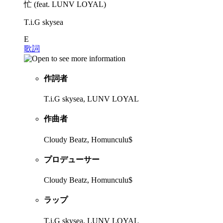
忙 (feat. LUNV LOYAL)
T.i.G skysea
E
歌詞
作詞者
T.i.G skysea, LUNV LOYAL
作曲者
Cloudy Beatz, Homunculu$
プロデューサー
Cloudy Beatz, Homunculu$
ラップ
T.i.G skysea, LUNV LOYAL