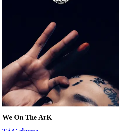
We On The ArK
T.i.G skysea