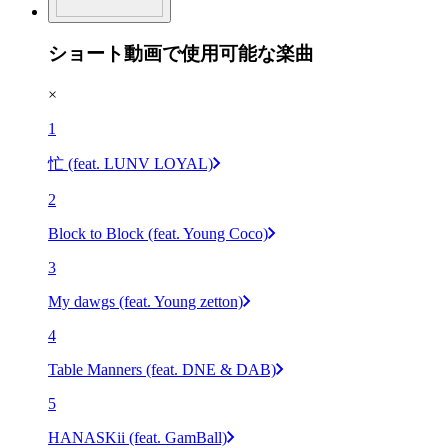
ショート動画で使用可能な楽曲
×
1
忙 (feat. LUNV LOYAL)
2
Block to Block (feat. Young Coco)
3
My dawgs (feat. Young zetton)
4
Table Manners (feat. DNE & DAB)
5
HANASKii (feat. GamBall)