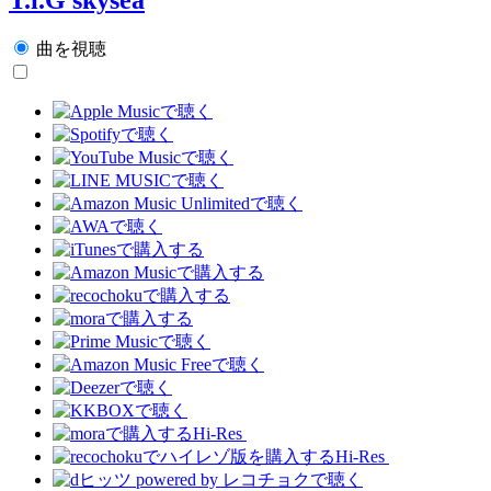
曲を視聴
Hi-Res
Hi-Res