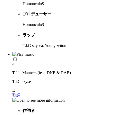
Homunculu$
プロデューサー
Homunculu$
ラップ
T.i.G skysea, Young zetton
4
Table Manners (feat. DNE & DAB)
T.i.G skysea
E
歌詞
作詞者