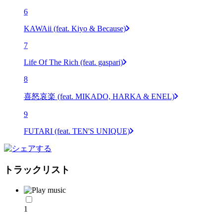
6
KAWAii (feat. Kiyo & Because)
7
Life Of The Rich (feat. gaspari)
8
喜怒哀楽 (feat. MIKADO, HARKA & ENEL)
9
FUTARI (feat. TEN'S UNIQUE)
トラックリスト
1