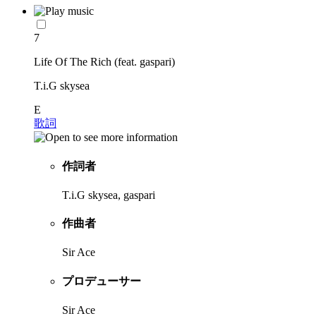
7
Life Of The Rich (feat. gaspari)
T.i.G skysea
E
歌詞
作詞者
T.i.G skysea, gaspari
作曲者
Sir Ace
プロデューサー
Sir Ace