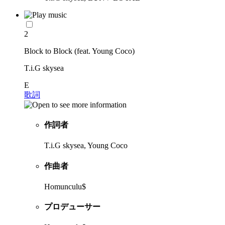
2
Block to Block (feat. Young Coco)
T.i.G skysea
E
歌詞
作詞者
T.i.G skysea, Young Coco
作曲者
Homunculu$
プロデューサー