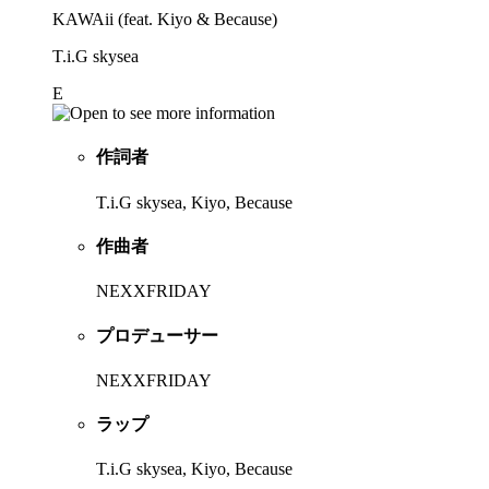
KAWAii (feat. Kiyo & Because)
T.i.G skysea
E
作詞者
T.i.G skysea, Kiyo, Because
作曲者
NEXXFRIDAY
プロデューサー
NEXXFRIDAY
ラップ
T.i.G skysea, Kiyo, Because