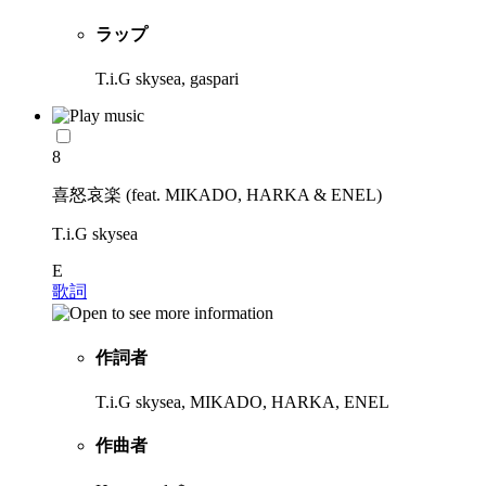
ラップ
T.i.G skysea, gaspari
8
喜怒哀楽 (feat. MIKADO, HARKA & ENEL)
T.i.G skysea
E
歌詞
作詞者
T.i.G skysea, MIKADO, HARKA, ENEL
作曲者