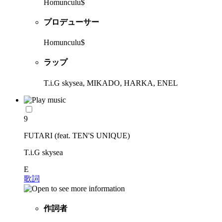
Homunculu$
プロデューサー
Homunculu$
ラップ
T.i.G skysea, MIKADO, HARKA, ENEL
9
FUTARI (feat. TEN'S UNIQUE)
T.i.G skysea
E
歌詞
作詞者