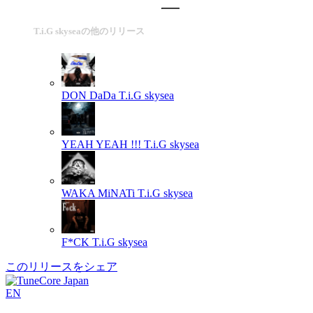
T.i.G skyseaの他のリリース
DON DaDa
T.i.G skysea
YEAH YEAH !!!
T.i.G skysea
WAKA MiNATi
T.i.G skysea
F*CK
T.i.G skysea
このリリースをシェア
EN