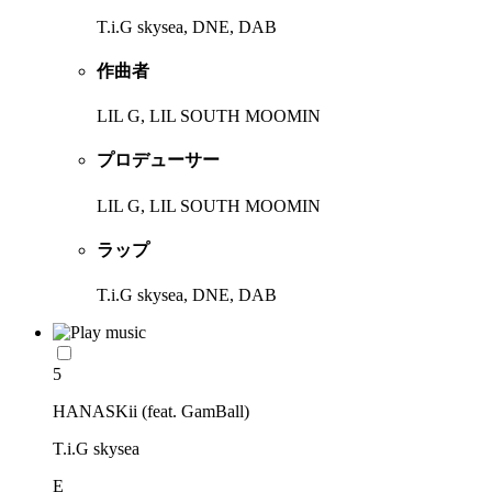
T.i.G skysea, DNE, DAB
作曲者
LIL G, LIL SOUTH MOOMIN
プロデューサー
LIL G, LIL SOUTH MOOMIN
ラップ
T.i.G skysea, DNE, DAB
5
HANASKii (feat. GamBall)
T.i.G skysea
E