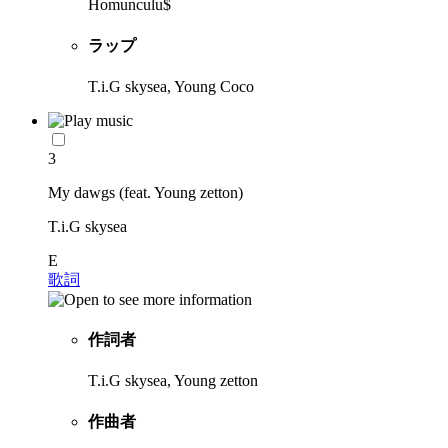
Homunculu$
ラップ
T.i.G skysea, Young Coco
3
My dawgs (feat. Young zetton)
T.i.G skysea
E
歌詞
作詞者
T.i.G skysea, Young zetton
作曲者