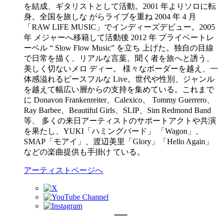
を結成、ギタリストとして活動。2001 年よりソロに転
身。全国を旅しな がらライブを重ね 2004 年 4 月
「RAW LIFE MUSIC」でインディーズデビュー。2005
年 メジャーへ移籍して活動後 2012 年 プライベートレ
ーベル “ Slow Flow Music” を立ち 上げた。独自の目線
で日常を描く、リアルな言葉。聞く者を旅へと誘う、
美しく切ないメロ ディー。 様々なボーダーを越え、一
体感溢れるピースフルな Live。世代や性別、ジャンル
を越えて幅広い層からの支持を集めている。これまで
に Donavon Frankenreiter、Calexico、 Tommy Guerrero、
Ray Barbee、Beautiful Girls、SLIP、Sim Redmond Band
等、 多くの来日アーティストのサポートアクトや共演
を果たし、YUKI「ハミングバード」 「Wagon」、
SMAP「モアイ」、渡辺美里「Glory」「Hello Again」
などの楽曲提供も手掛け ている。
アーティストページへ