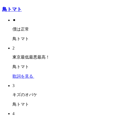
鳥トマト
⚫︎
僕は正常
鳥トマト
2
東京最低最悪最高！
鳥トマト
歌詞を見る
3
キズのオバケ
鳥トマト
4