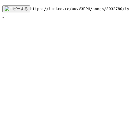
https://linkco.re/uuvV3EPH/songs/3032780/l
"