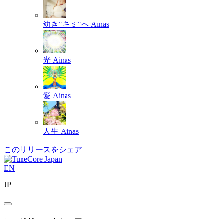
幼き"キミ"へ
Ainas
光
Ainas
愛
Ainas
人生
Ainas
このリリースをシェア
EN
JP