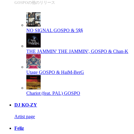
GOSPOの他のリリース
NO SIGNAL
GOSPO & 5$$
THE JAMMIN'
THE JAMMIN', GOSPO & Chan-K
Utage
GOSPO & HaiM-BerG
Chariot (feat. PAL)
GOSPO
DJ KO-ZY
Artist page
Feliz