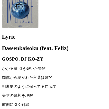
Lyric
Dassenkaisoku (feat. Feliz)
GOSPO, DJ KO-ZY
かかる霧 引き裂いた警笛
肉体から剥がれた言葉は霊的
明晰夢のように保ってる自我で
美学の輪郭を理解
前例に引く斜線