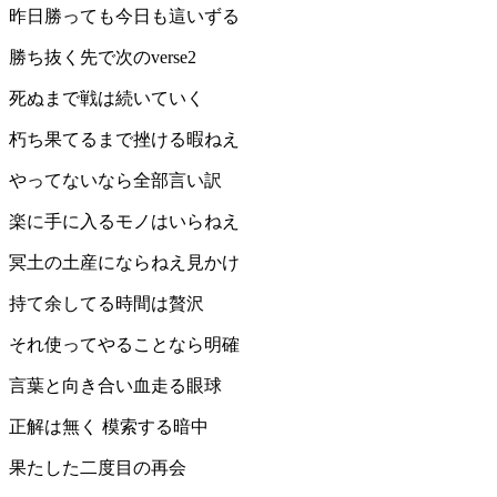
昨日勝っても今日も這いずる
勝ち抜く先で次のverse2
死ぬまで戦は続いていく
朽ち果てるまで挫ける暇ねえ
やってないなら全部言い訳
楽に手に入るモノはいらねえ
冥土の土産にならねえ見かけ
持て余してる時間は贅沢
それ使ってやることなら明確
言葉と向き合い血走る眼球
正解は無く 模索する暗中
果たした二度目の再会