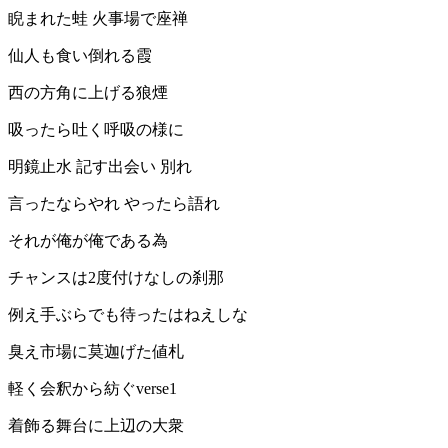
睨まれた蛙 火事場で座禅
仙人も食い倒れる霞
西の方角に上げる狼煙
吸ったら吐く呼吸の様に
明鏡止水 記す出会い 別れ
言ったならやれ やったら語れ
それが俺が俺である為
チャンスは2度付けなしの刹那
例え手ぶらでも待ったはねえしな
臭え市場に莫迦げた値札
軽く会釈から紡ぐverse1
着飾る舞台に上辺の大衆