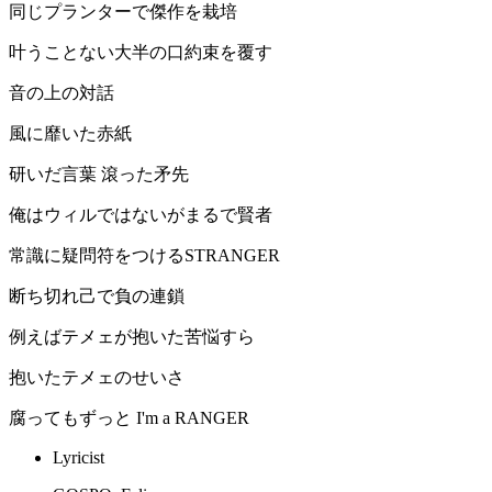
同じプランターで傑作を栽培
叶うことない大半の口約束を覆す
音の上の対話
風に靡いた赤紙
研いだ言葉 滾った矛先
俺はウィルではないがまるで賢者
常識に疑問符をつけるSTRANGER
断ち切れ己で負の連鎖
例えばテメェが抱いた苦悩すら
抱いたテメェのせいさ
腐ってもずっと I'm a RANGER
Lyricist