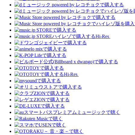
Hi-Res
Hi-Res