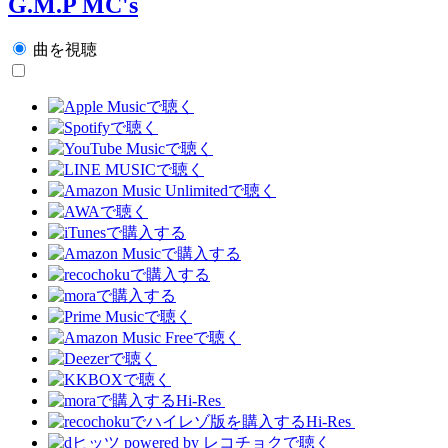
G.M.P MC's
曲を視聴
Hi-Res
Hi-Res