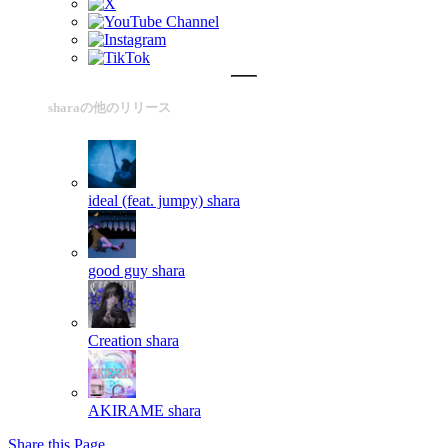
sharaの他のリリース
ideal (feat. jumpy)
shara
good guy
shara
Creation
shara
AKIRAME
shara
Share this Page