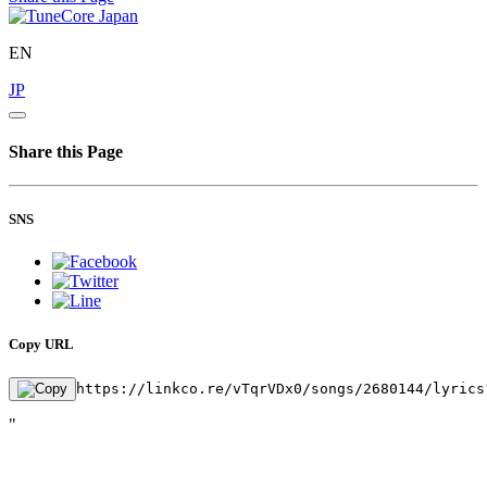
EN
JP
Share this Page
SNS
Copy URL
https://linkco.re/vTqrVDx0/songs/2680144/lyrics
"