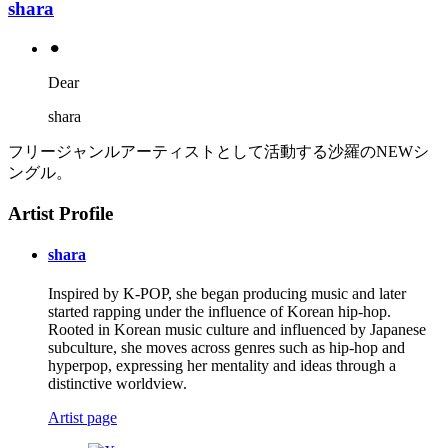
shara
⚫︎
Dear
shara
フリージャンルアーティストとして活動する沙羅のNEWシ
ングル。
Artist Profile
shara
Inspired by K-POP, she began producing music and later
started rapping under the influence of Korean hip-hop.
Rooted in Korean music culture and influenced by Japanese
subculture, she moves across genres such as hip-hop and
hyperpop, expressing her mentality and ideas through a
distinctive worldview.
Artist page