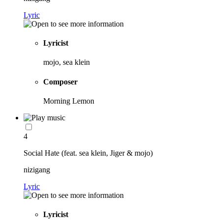
Lyric
Lyricist
mojo, sea klein
Composer
Morning Lemon
4
Social Hate (feat. sea klein, Jiger & mojo)
nizigang
Lyric
Lyricist