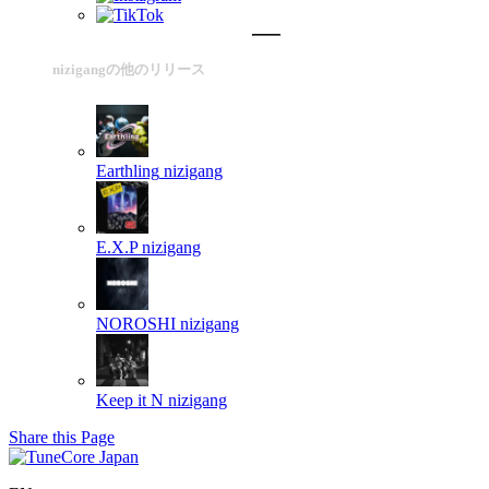
nizigangの他のリリース
Earthling
nizigang
E.X.P
nizigang
NOROSHI
nizigang
Keep it N
nizigang
Share this Page