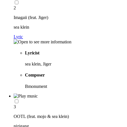
2
Imagaii (feat. Jiger)
sea klein
Lyric
Lyricist
sea klein, Jiger
Composer
Bmonument
3
OOTL (feat. mojo & sea klein)
nizigang