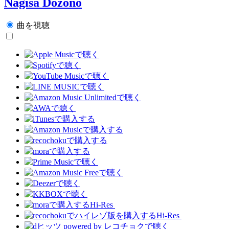
Nagisa Dozono
曲を視聴
Hi-Res
Hi-Res