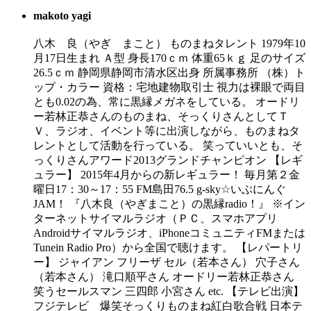
makoto yagi
八木 良（やぎ まこと） ものまねタレント 1979年10
月17日生まれ Ａ型 身長170ｃｍ 体重65ｋｇ 足のサイズ
26.5ｃｍ 静岡県静岡市清水区出身 所属事務所 （株）ト
ップ・カラー 資格：宅地建物取引士 視力は裸眼で両目
とも0.02の為、常に黒縁メガネをしている。 オードリ
ー若林正恭さんのものまね、そっくりさんとしてＴ
Ｖ、ラジオ、イベント等に出演しながら、ものまねタ
レントとして活動を行っている。 笑っていいとも、そ
っくりさんアワード2013グランドチャンピオン 【レギ
ュラー】 2015年4月からの新レギュラー！ 毎月第２金
曜日17：30～17：55 FM島田76.5 g-sky☆いぶにんぐ
JAM！ 『八木良（やぎまこと）の黒縁radio！』 ※イン
ターネットサイマルラジオ（ＰＣ、スマホアプリ
Androidサイマルラジオ、iPhoneコミュニティFMまたは
Tunein Radio Pro）から全国で聴けます。 【レパートリ
ー】 ジャイアン フリーザ セル（若本さん） 穴子さん
（若本さん） 滝口順平さん オードリー若林正恭さん
笑うセールスマン 三四郎 小宮さん etc. 【テレビ出演】
フジテレビ 爆笑そっくりものまね紅白歌合戦 日本テ