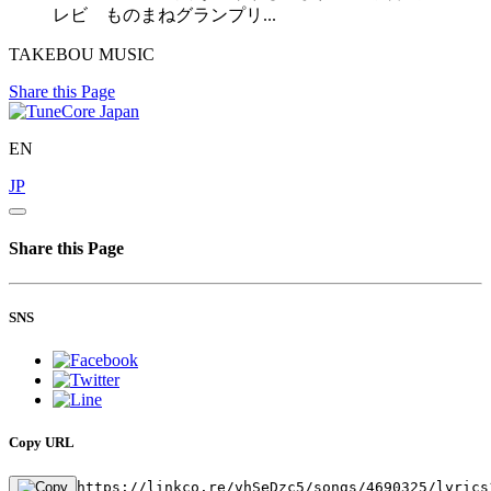
レビ ものまねグランプリ...
TAKEBOU MUSIC
Share this Page
EN
JP
Share this Page
SNS
Copy URL
https://linkco.re/vhSeDzc5/songs/4690325/lyrics