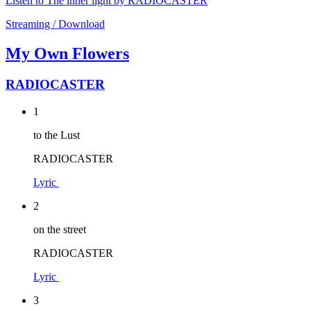
Listen to The inner light by RADIOCASTER
Streaming / Download
My Own Flowers
RADIOCASTER
1
to the Lust
RADIOCASTER
Lyric
2
on the street
RADIOCASTER
Lyric
3