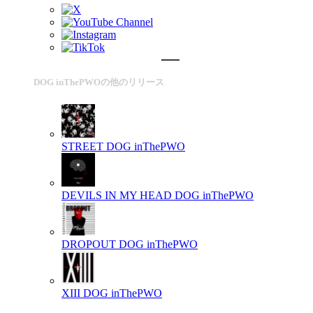
DOG inThePWOの他のリリース
STREET
DOG inThePWO
DEVILS IN MY HEAD
DOG inThePWO
DROPOUT
DOG inThePWO
XIII
DOG inThePWO