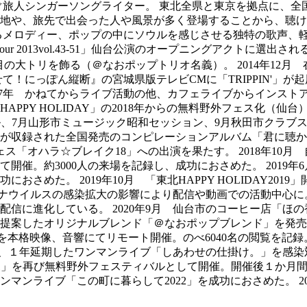
ぐ旅人シンガーソングライター。 東北全県と東京を拠点に、全
地や、旅先で出会った人や風景が多く登場することから、聴け
メロディー、ポップの中にソウルを感じさせる独特の歌声、軽快な
r Tour 2013vol.43-51」仙台公演のオープニングアクトに選出される
japan.com/）１日目の大トリを飾る（＠なおポップトリオ名義）。 2
て！にっぽん縦断』の宮城県版テレビCMに「TRIPPIN'」が起用
2017年 かねてからライブ活動の他、カフェライブからインス
Y HOLIDAY」の2018年からの無料野外フェス化（仙台）を
ホール、7月山形市ミュージック昭和セッション、9月秋田市クラブ
組が収録された全国発売のコンピレーションアルバム「君に聴か
ス「オハラ☆ブレイク18」への出演を果たす。 2018年10月 
開催。約3000人の来場を記録し、成功におさめた。 2019
さめた。 2019年10月 「東北HAPPY HOLIDAY201
コロナウイルスの感染拡大の影響により配信や動画での活動中心
に進化している。 2020年9月 仙台市のコーヒー店「ほの香
したオリジナルブレンド「＠なおポップブレンド」を発売（COFFE
Y2020」を本格映像、音響にてリモート開催。のべ6040名の閲覧を記
て、１年延期したワンマンライブ「しあわせの仕掛け。」を感染対
Y2021」を再び無料野外フェスティバルとして開催。開催後１か月
ンマンライブ「この町に暮らして2022」を成功におさめた。 