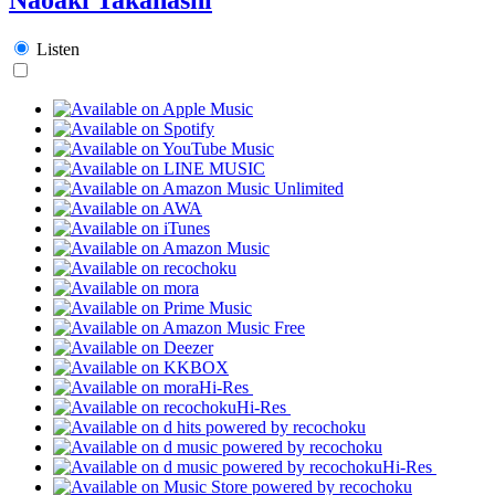
Listen
Hi-Res
Hi-Res
Hi-Res