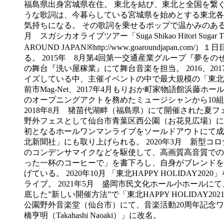
福島県出身宮城県在住。 東北を結び、東北と全国を繋
うな歌詞は、今暮らしている宮城県を始めとする東北各
気持ちになる。 その歌詞を乗せるポップで温かみのある
月 スガシカオライブツアー「Suga Shikao Hitori Suga
AROUND JAPAN※http://www.goaround
る。 2015年 8月第4回第一交通産業グループ『夢をのせ
の舞台『洗い屋稼業』にて舞台音楽を担当。 2016、
イズしている中、主催イベントの中で最大規模の「東北HAPP
前市Mag-Net、2017年4月もりおか町家物語館浜藤
のオープニングアクトを務めたミュージシャンから10
2018年8月 猪苗代湖畔（福島県）にて開催された夏フェ
野外フェスとして仙台市青葉区西公園（お花見広場）にて
初となるホールワンマンライブをソールドアウトにて成功にお
北新聞社」にも取り上げられる。 2020年3月 新型
のコンデンサマイクなどを駆使して、高画質高音質での配信
った一杯のコーヒーで」を書下ろし、自身がブレンドを提案
げている。 2020年10月 「東北HAPPY HOLIDA
ライブ。 2021年5月 盛岡市民文化ホール小ホールに
底した”新しい開催方法”で「東北HAPPY HOLIDA
公園野外音楽堂（仙台市）にて、音楽活動20周年記念ワ
橋亨明（Takahashi Naoaki）」に改名。