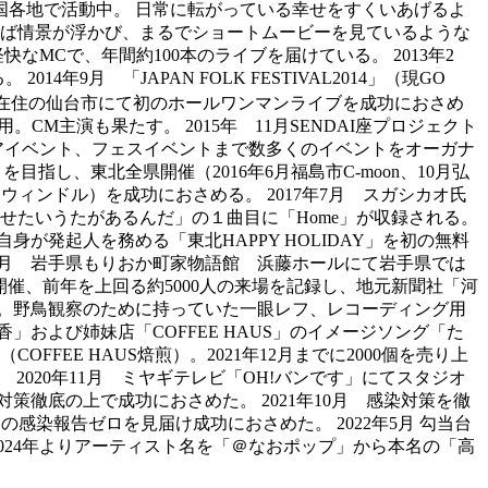
国各地で活動中。 日常に転がっている幸せをすくいあげるよ
ば情景が浮かび、まるでショートムービーを見ているような
MCで、年間約100本のライブを届けている。 2013年2
。 2014年9月 「JAPAN FOLK FESTIVAL2014」（現GO
014年12月 在住の仙台市にて初のホールワンマンライブを成功におさめ
。CM主演も果たす。 2015年 11月SENDAI座プロジェクト
トアイベント、フェスイベントまで数多くのイベントをオーガナ
目指し、東北全県開催（2016年6月福島市C-moon、10月弘
スウィンドル）を成功におさめる。 2017年7月 スガシカオ氏
せたいうたがあるんだ」の１曲目に「Home」が収録される。
自身が発起人を務める「東北HAPPY HOLIDAY」を初の無料
年6月 岩手県もりおか町家物語館 浜藤ホールにて岩手県では
9」開催、前年を上回る約5000人の来場を記録し、地元新聞社「河
に。野鳥観察のために持っていた一眼レフ、レコーディング用
」および姉妹店「COFFEE HAUS」のイメージソング「た
E HAUS焙煎）。2021年12月までに2000個を売り上
録。 2020年11月 ミヤギテレビ「OH!バンです」にてスタジオ
策徹底の上で成功におさめた。 2021年10月 感染対策を徹
間の感染報告ゼロを見届け成功におさめた。 2022年5月 勾当台
2024年よりアーティスト名を「＠なおポップ」から本名の「高