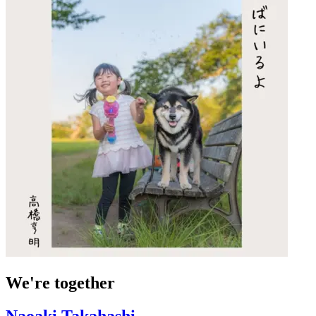
We're together
Naoaki Takahashi