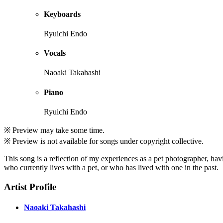
Keyboards
Ryuichi Endo
Vocals
Naoaki Takahashi
Piano
Ryuichi Endo
※ Preview may take some time.
※ Preview is not available for songs under copyright collective.
This song is a reflection of my experiences as a pet photographer, ha
who currently lives with a pet, or who has lived with one in the past.
Artist Profile
Naoaki Takahashi