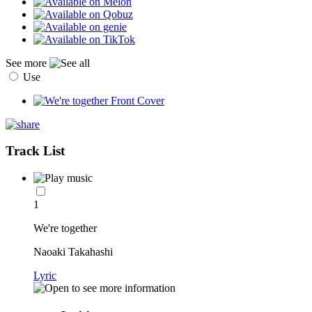
See more
Use
Track List
1
We're together
Naoaki Takahashi
Lyric