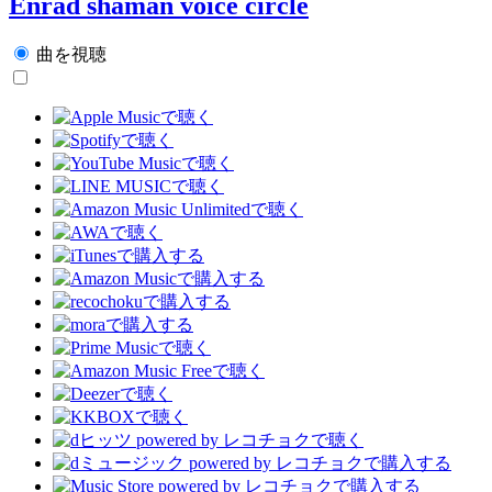
Enrad shaman voice circle
曲を視聴