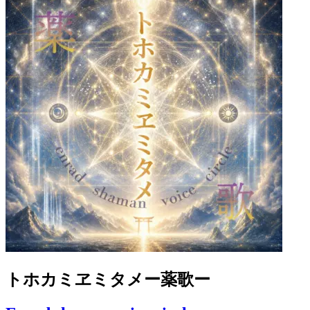
トホカミヱミタメー薬歌ー