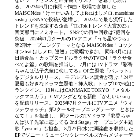
ないワードセンスと世界観でリスナーを魅了し続け
る。 2023年6月に作詞・作曲・歌唱で参加した
MAISONdes「けーたいみしてよfeat.はしメロ, maeshima
soshi」がSNSで投稿が急増し、 2023年で最も流行した
トレンドを決定する企画「TikTokトレンド大賞2023」
音楽部門にノミネート。 SNSでの再生回数は7億回を
突破。2024年1月クールのTVアニメ『うる星やつら』
第2期オープニングテーマとなる MAISONdes「ロック
オンfeat.はしメロ, 巡巡」に歌唱で参加。 同年3月には
日清食品・カップヌードルラクサのTVCM「ラクサ食
べてよ篇」の歌唱を担当し、 7月にはTVドラマ『彩香
ちゃんは弘子先輩に恋してる』OP主題歌「パレット」
をデジタルリリース。 モデルプレス読者が選ぶ「24年
夏最も好きなドラマ主題歌・挿入歌」トップ10で6位に
ランクイン。 10月にはCANMAKE TOKYO 『メタル
ックマスカラ』 CMソングとなる新曲「かわいいkm」
を配信リリース。 2025年7月クールにTVアニメ『ウィ
ッチウォッチ』第2クールオープニングテーマ「ときは
なて！」を担当し、 同クールのTVドラマ『彩香ちゃ
んは弘子先輩に恋してる 2nd Stage』オープニング主題
歌「yosumi」も担当。 8月27日(水)に両楽曲を収録した
EPでソニー・ミュージックレーベルズからメジャーデ