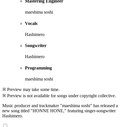
Mastering Engineer
maeshima soshi
Vocals
Hashimero
Songwriter
Hashimero
Programming
maeshima soshi
※ Preview may take some time.
※ Preview is not available for songs under copyright collective.
Music producer and trackmaker "maeshima soshi" has released a
new song titled "HONNE HONE," featuring singer-songwriter
Hashimero.