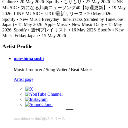
Culture • 20 May 2026
Spotify • もりもり • 27 May 2026
LINE
MUSIC • 気になる邦楽ニューソング40【毎週更新】 • 19 May
2026
LINE MUSIC • J-POP最新リリース • 20 May 2026
Spotify • New Music Everyday - tuneTracks (curated by TuneCore
Japan) • 15 May 2026
Apple Music • New Music Daily • 15 May
2026
Spotify • 週刊プレイリスト • 16 May 2026
Spotify • New
Music Friday Japan • 15 May 2026
Artist Profile
maeshima soshi
Music Producer / Song Writer / Beat Maker
Artist page
maeshima soshiの他のリリース