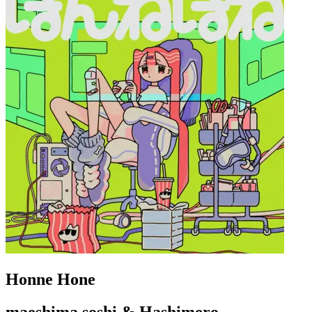
Honne Hone
maeshima soshi & Hashimero