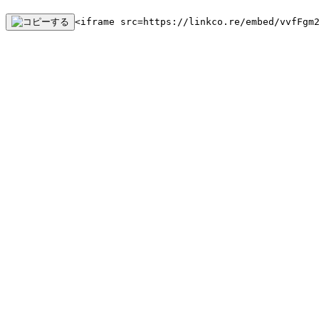
<iframe src=https://linkco.re/embed/vvfFgm