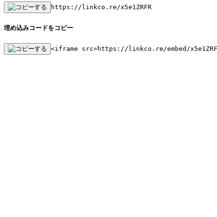
https://linkco.re/x5e1ZRFR
埋め込みコードをコピー
<iframe src=https://linkco.re/embed/x5e1ZR