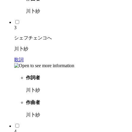
川卜紗
3
シェフチェンコへ
川卜紗
歌詞
作詞者
川卜紗
作曲者
川卜紗
4