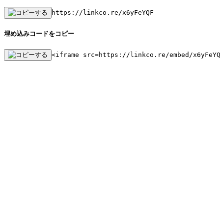
https://linkco.re/x6yFeYQF
埋め込みコードをコピー
<iframe src=https://linkco.re/embed/x6yFeY