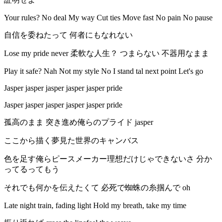
Your rules? No deal My way Cut ties Move fast No pain No pause
自信を委ねたって 何者にもなれない
Lose my pride never 柔軟な人生？ つまらない 不器用なまま
Play it safe? Nah Not my style No I stand tal next point Let's go
Jasper jasper jasper jasper jasper pride
Jasper jasper jasper jasper jasper pride
孤高のまま 突き進め俺らのプライド jasper
ここから描く夢見た世界のキャンバス
色を足す俺らピースメーカー理想だけじゃできないさ 分か
ってるってもう
それでも何かを伝えたくて 必死で蜘蛛の糸掴んで oh
Late night train, fading light Hold my breath, take my time