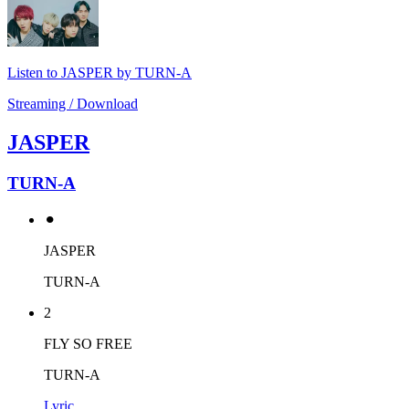
Listen to JASPER by TURN-A
Streaming / Download
JASPER
TURN-A
⚫︎
JASPER
TURN-A
2
FLY SO FREE
TURN-A
Lyric