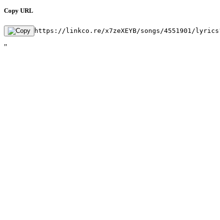
Copy URL
https://linkco.re/x7zeXEYB/songs/4551901/lyrics
"