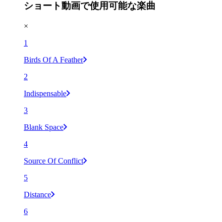
ショート動画で使用可能な楽曲
×
1
Birds Of A Feather
2
Indispensable
3
Blank Space
4
Source Of Conflict
5
Distance
6