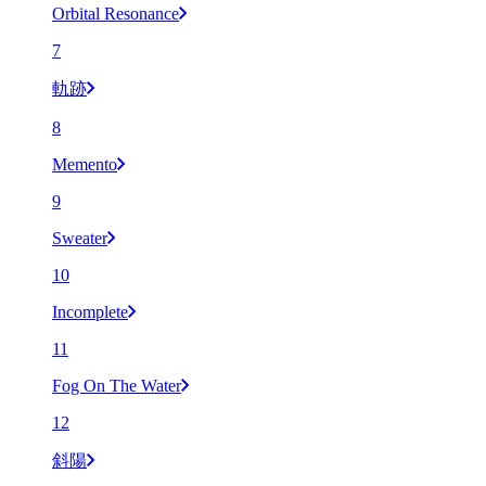
Orbital Resonance
7
軌跡
8
Memento
9
Sweater
10
Incomplete
11
Fog On The Water
12
斜陽