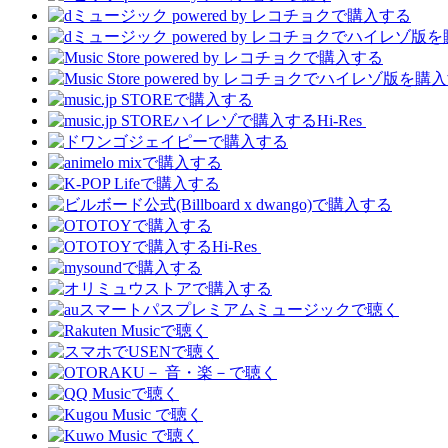
Hi-Res
Hi-Res