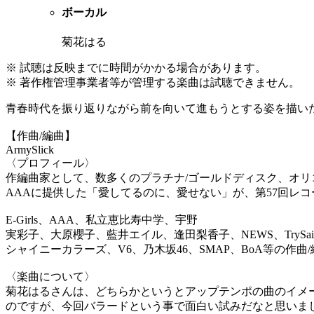
ボーカル
菊花はる
※ 試聴は反映までに時間がかかる場合があります。
※ 著作権管理事業者等が管理する楽曲は試聴できません。
青春時代を振り返りながら前を向いて進もうとする姿を描い
【作曲/編曲】
ArmySlick
〈プロフィール〉
作編曲家として、数多くのプラチナ/ゴールドディスク、オリ
AAAに提供した「愛してるのに、愛せない」が、第57回レ
E-Girls、AAA、私立恵比寿中学、宇野
実彩子、大原櫻子、藍井エイル、逢田梨香子、NEWS、TrySa
シャイニーカラーズ、V6、乃木坂46、SMAP、BoA等の作曲
〈楽曲について〉
菊花はるさんは、どちらかというとアップテンポの曲のイメ
のですが、今回バラードという事で面白い試みだなと思いま