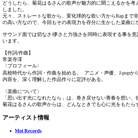
どうしたら、菊花はるさんの歌声が魅力的に聞こえるかを考
しました。
元々、ストレートな歌から、変化球的な歌い方からRapまで
の高い方なので、今回もその表現力を存分に生かした楽曲に
サウンド面では切なさ/儚さと力強さを同時に表現する事を意
います。
【作詞/作曲】
常楽寺澪
〈プロフィール〉
高校時代から作詞・作曲を始める。 アニメ・声優、J-pop
内容を、深く理解した作品作りに定評がある。
〈楽曲について〉
「思い出す光になれたなら」は、巻き戻せない青春を想い、
菊花はるさんの歌声からは、どんなときでも心に光をもたら
アーティスト情報
Moi Records