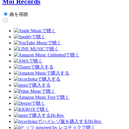
Moi Records
曲を視聴
Hi-Res
Hi-Res