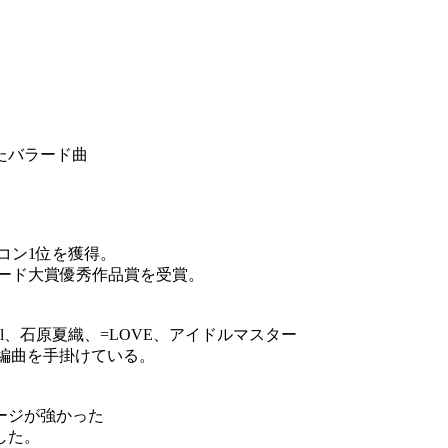
たバラード曲
コン1位を獲得。
コード大賞優秀作品賞を受賞。
il、石原夏織、=LOVE、アイドルマスター
/編曲を手掛けている。
ージが強かった
した。