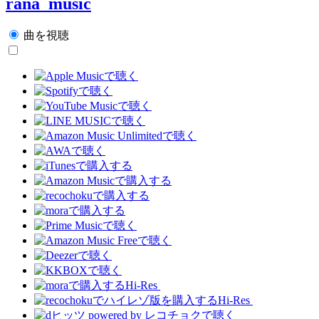
rana_music
曲を視聴
Hi-Res
Hi-Res