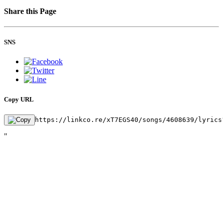
Share this Page
SNS
Copy URL
https://linkco.re/xT7EGS40/songs/4608639/lyrics
"