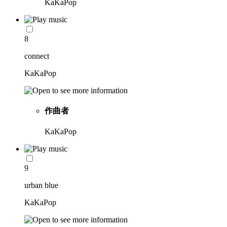
KaKaPop
8
connect
KaKaPop
作曲者
KaKaPop
9
urban blue
KaKaPop