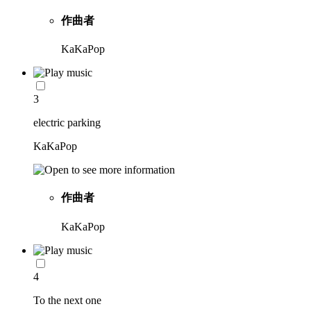
作曲者
KaKaPop
3
electric parking
KaKaPop
作曲者
KaKaPop
4
To the next one