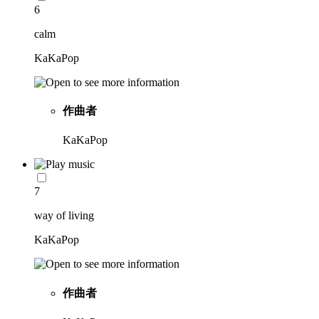
6
calm
KaKaPop
作曲者
KaKaPop
7
way of living
KaKaPop
作曲者