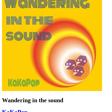
Wandering in the sound
KaKaPop