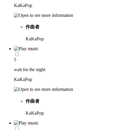
KaKaPop
作曲者
KaKaPop
5
wait for the night
KaKaPop
作曲者
KaKaPop