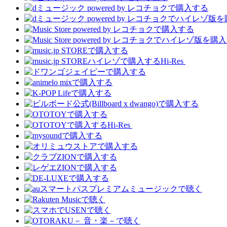
Hi-Res
Hi-Res