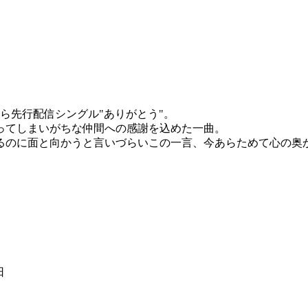
l"の中から先行配信シングル"ありがとう"。
ってしまいがちな仲間への感謝を込めた一曲。
るのに面と向かうと言いづらいこの一言、今あらためて心の奥か
日