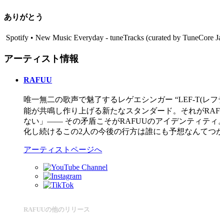
ありがとう
Spotify • New Music Everyday - tuneTracks (curated by TuneCor
アーティスト情報
RAFUU
唯一無二の歌声で魅了するレゲエシンガー “LEF-T(レフティ
能が共鳴し作り上げる新たなスタンダード。それがRA
ない」—— その矛盾こそがRAFUUのアイデンティテ
化し続けるこの2人の今後の行方は誰にも予想なんてつかない
アーティストページへ
RAFUUの他のリリース