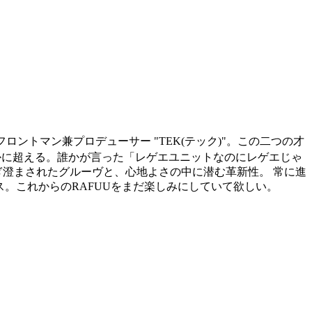
" のフロントマン兼プロデューサー "TEK(テック)"。この二つの才
かに超える。誰かが言った「レゲエユニットなのにレゲエじゃ
研ぎ澄まされたグルーヴと、心地よさの中に潜む革新性。 常に進
リース。これからのRAFUUをまだ楽しみにしていて欲しい。