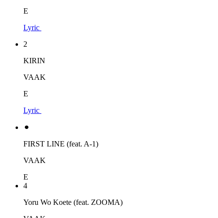
E
Lyric
2
KIRIN
VAAK
E
Lyric
⚫︎
FIRST LINE (feat. A-1)
VAAK
E
4
Yoru Wo Koete (feat. ZOOMA)