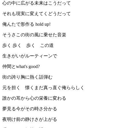
心の中に広がる未来はこうだって
それも現実に変えてくどうだって
俺んたで形作る hold up!
そうさこの街の風に乗せた音楽
歩く 歩く 歩く この道
生きがいがルーティーンで
仲間とwhat's good?
街の誇り胸に熱く話弾む
元を担く 懐くまだ真っ直ぐ俺ららしく
誰かの耳から心の栄養に変わる
夢見る今がその時さ分かる
夜明け前の静けさが上がる