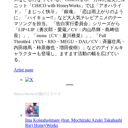
ニット「CHiCO with HoneyWorks」では「アオハライ
ド」「まじっく快斗」「銀魂」「恋は雨上がりのよう
に」「ハイキュー!!」など大人気テレビアニメのテー
マソングを担当。 「告白実行委員会」シリーズから
「LIP×LIP（勇次郎・愛蔵／CV：内山昂輝・島﨑信
長）」、「mona（CV：夏川椎菜）」、「Full
Throttle4（YUI・RIO・MEGU・DAI／CV：斉藤壮馬・
内田雄馬・柿原徹也・増田俊樹）」などのアイドルキ
ャラクターも登場し、ますます活動の幅を広げてい
る。
Artist page
HoneyWorksの他のリリース
Ima Koigahajimare (feat. Mochizuki Azuki Takahashi
Rie)
HoneyWorks