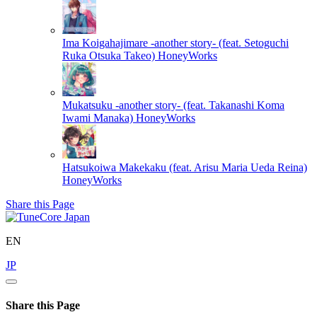
Ima Koigahajimare -another story- (feat. Setoguchi
Ruka Otsuka Takeo)
HoneyWorks
Mukatsuku -another story- (feat. Takanashi Koma
Iwami Manaka)
HoneyWorks
Hatsukoiwa Makekaku (feat. Arisu Maria Ueda Reina)
HoneyWorks
Share this Page
EN
JP
Share this Page