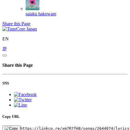
saiaku
hakoware
Share this Page
EN
JP
Share this Page
SNS
Copy URL
https://linkco.re/xm7R7fH8/songs/2644074/lyrics