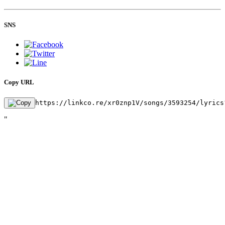
SNS
Copy URL
https://linkco.re/xr0znp1V/songs/3593254/lyrics
"