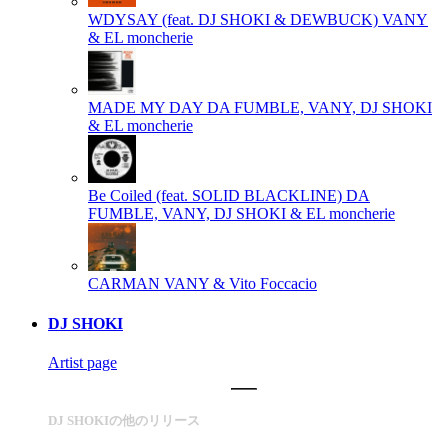
WDYSAY (feat. DJ SHOKI & DEWBUCK)
VANY
& EL moncherie
MADE MY DAY
DA FUMBLE, VANY, DJ SHOKI
& EL moncherie
Be Coiled (feat. SOLID BLACKLINE)
DA
FUMBLE, VANY, DJ SHOKI & EL moncherie
CARMAN
VANY & Vito Foccacio
DJ SHOKI
Artist page
DJ SHOKIの他のリリース