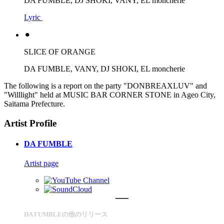
DA FUMBLE, DJ SHOKI, VANY, EL moncherie
Lyric
⚫︎
SLICE OF ORANGE
DA FUMBLE, VANY, DJ SHOKI, EL moncherie
The following is a report on the party "DONBREAXLUV" and
"Willlight" held at MUSIC BAR CORNER STONE in Ageo City,
Saitama Prefecture.
Artist Profile
DA FUMBLE
Artist page
DA FUMBLEの他のリリース