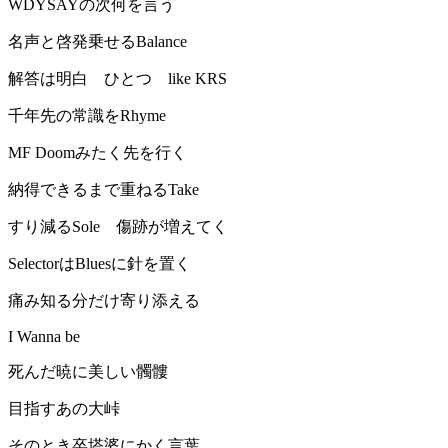
WDYSAYの次何を言う
名声と啓発乗せるBalance
解答は明白 ひとつ like KRS
千年先の常識をRhyme
MF Doomみたく先を行く
納得できるまで重ねるTake
すり減るSole 傷跡が増えてく
SelectorはBluesに針を置く
痛み知る分だけ寄り添える
I Wanna be
死んだ暁に美しい髑髏
目指すあの大峠
そのとき卒塔婆にかく言葉