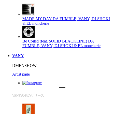
MADE MY DAY
DA FUMBLE, VANY, DJ SHOKI
& EL moncherie
Be Coiled (feat. SOLID BLACKLINE)
DA
FUMBLE, VANY, DJ SHOKI & EL moncherie
VANY
DMENSHOW
Artist page
VANYの他のリリース