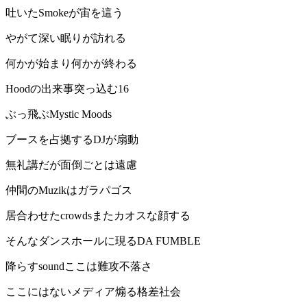
吐いたSmokeが宙を這う
やがて深い眠りが訪れる
何かが始まり何かが終わる
Hoodの出来事突っ込む16
ぶっ飛ぶMystic Moods
ブースを占拠するDJが扇動
無礼講だが面倒ごとは遠慮
仲間のMuzikはガラパゴス
居合わせたcrowdsまたカオスな顔する
そんなダンスホールに現るDA FUMBLE
降らすsoundここは難攻不落さ
ここにはないメディア煽る格差社会