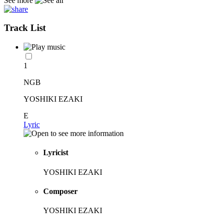
See more
Track List
1
NGB
YOSHIKI EZAKI
E
Lyric
Lyricist
YOSHIKI EZAKI
Composer
YOSHIKI EZAKI