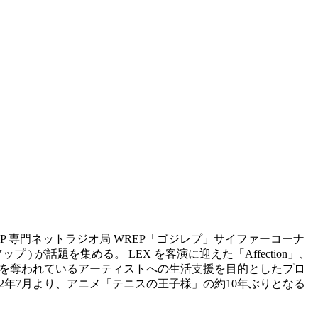
IP HOP 専門ネットラジオ局 WREP「ゴジレプ」サイファーコーナ
 ) が話題を集める。 LEX を客演に迎えた「Affection」、
活動の機会を奪われているアーティストへの生活支援を目的としたプロ
ス。 2022年7月より、アニメ「テニスの王子様」の約10年ぶりとなる