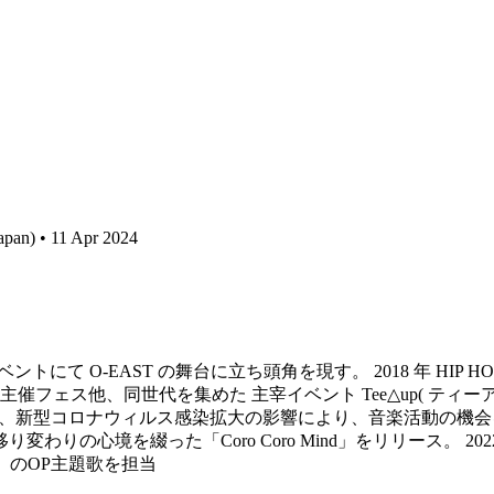
apan) • 11 Apr 2024
ルイベントにて O-EAST の舞台に立ち頭角を現す。 2018 年 H
催フェス他、同世代を集めた 主宰イベント Tee△up( ティーアップ
ク限定リリース。 また、新型コロナウィルス感染拡大の影響により、音楽
0 代の移り変わりの心境を綴った「Coro Coro Mind」をリリー
P」のOP主題歌を担当