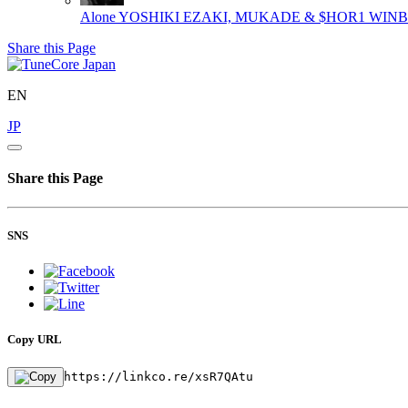
Alone
YOSHIKI EZAKI, MUKADE & $HOR1 WIN
Share this Page
EN
JP
Share this Page
SNS
Copy URL
https://linkco.re/xsR7QAtu