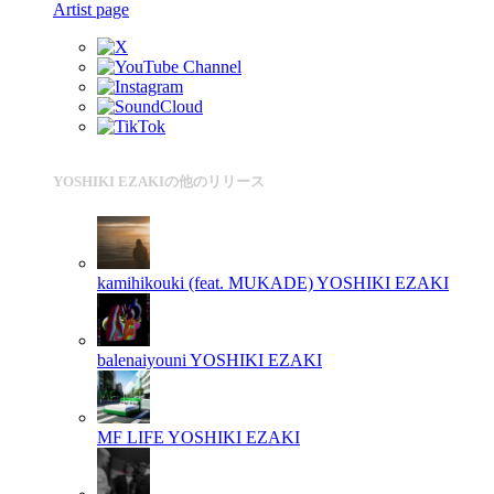
Artist page
YOSHIKI EZAKIの他のリリース
kamihikouki (feat. MUKADE)
YOSHIKI EZAKI
balenaiyouni
YOSHIKI EZAKI
MF LIFE
YOSHIKI EZAKI