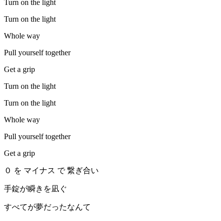
Turn on the light
Turn on the light
Whole way
Pull yourself together
Get a grip
Turn on the light
Turn on the light
Whole way
Pull yourself together
Get a grip
０ を マイナス で 繋ぎ合い
手錠が瞬きを凪ぐ
すべてが夢だったなんて