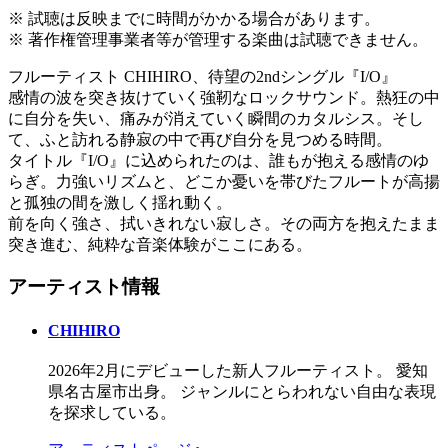
※ 試聴は反映までに時間がかかる場合があります。
※ 著作権管理事業者等が管理する楽曲は試聴できません。
フルーティスト CHIHIRO、待望の2ndシングル『I/O』
感情の波を突き抜けていく強靭なロックサウンド。熱狂の中
に自分を失い、痛みが消えていく瞬間のカタルシス。そし
て、ふと訪れる静寂の中で再び自分を見つめる時間。
タイトル『I/O』に込められたのは、誰もが抱える感情のゆ
らぎ。力強いリズムと、どこか憂いを帯びたフルートが高揚
と孤独の間を激しく揺れ動く。
前を向く強さ、拭いきれない寂しさ。その両方を抱えたまま
突き進む、純粋な音楽体験がここにある。
アーティスト情報
CHIHIRO
2026年2月にデビューした新人フルーティスト。 愛知
県名古屋市出身。 ジャンルにとらわれない自由な表現
を探求している。