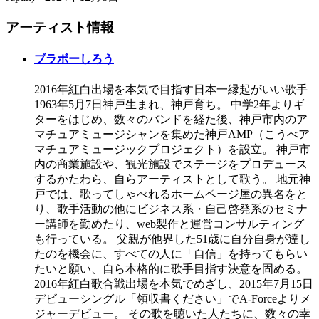
アーティスト情報
ブラボーしろう
2016年紅白出場を本気で目指す日本一縁起がいい歌手
1963年5月7日神戸生まれ、神戸育ち。 中学2年よりギ
ターをはじめ、数々のバンドを経た後、神戸市内のア
マチュアミュージシャンを集めた神戸AMP（こうべア
マチュアミュージックプロジェクト）を設立。 神戸市
内の商業施設や、観光施設でステージをプロデュース
するかたわら、自らアーティストとして歌う。 地元神
戸では、歌ってしゃべれるホームページ屋の異名をと
り、歌手活動の他にビジネス系・自己啓発系のセミナ
ー講師を勤めたり、web製作と運営コンサルティング
も行っている。 父親が他界した51歳に自分自身が達し
たのを機会に、すべての人に「自信」を持ってもらい
たいと願い、自ら本格的に歌手目指す決意を固める。
2016年紅白歌合戦出場を本気でめざし、2015年7月15日
デビューシングル「領収書ください」でA-Forceよりメ
ジャーデビュー。 その歌を聴いた人たちに、数々の幸