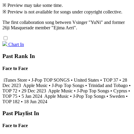
※ Preview may take some time.
※ Preview is not available for songs under copyright collective.
The first collaboration song between Vsinger "YuNi" and former
26ji Masquerade member "Ejima Aeri".
Chart In
Past Rank In
Face to Face
iTunes Store • J-Pop TOP SONGS • United States • TOP 37 • 28
Dec 2023
Apple Music • J-Pop Top Songs • Trinidad and Tobago •
TOP 72 • 29 Dec 2023
Apple Music • J-Pop Top Songs • Cyprus •
TOP 75 • 5 Jan 2024
Apple Music • J-Pop Top Songs • Sweden •
TOP 182 • 18 Jun 2024
Past Playlist In
Face to Face