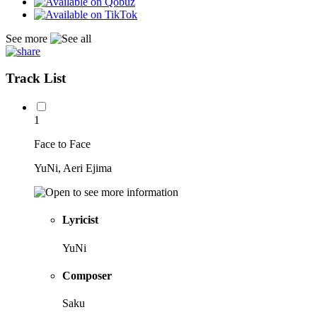
See more
Track List
1
Face to Face
YuNi, Aeri Ejima
Lyricist
YuNi
Composer
Saku