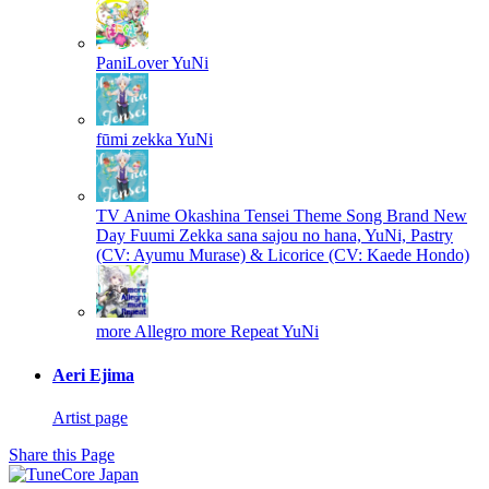
PaniLover
YuNi
fūmi zekka
YuNi
TV Anime Okashina Tensei Theme Song Brand New
Day Fuumi Zekka
sana sajou no hana, YuNi, Pastry
(CV: Ayumu Murase) & Licorice (CV: Kaede Hondo)
more Allegro more Repeat
YuNi
Aeri Ejima
Artist page
Share this Page