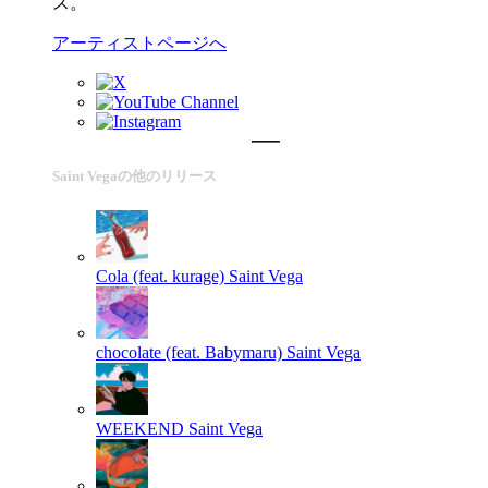
ス。
アーティストページへ
Saint Vegaの他のリリース
Cola (feat. kurage)
Saint Vega
chocolate (feat. Babymaru)
Saint Vega
WEEKEND
Saint Vega