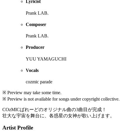
Lyricist
Prank LAB.
Composer
Prank LAB.
Producer
YUU YAMAGUCHI
Vocals
cozmic parade
※ Preview may take some time.
※ Preview is not available for songs under copyright collective.
COzMICぱれーどのオリジナル曲の3曲目が完成！
壮大な宇宙を舞台に、各惑星の女神が歌い上げます。
Artist Profile