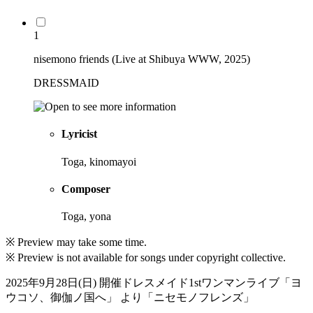
1
nisemono friends (Live at Shibuya WWW, 2025)
DRESSMAID
Lyricist
Toga, kinomayoi
Composer
Toga, yona
※ Preview may take some time.
※ Preview is not available for songs under copyright collective.
2025年9月28日(日) 開催ドレスメイド1stワンマンライブ「ヨ
ウコソ、御伽ノ国へ」 より「ニセモノフレンズ」