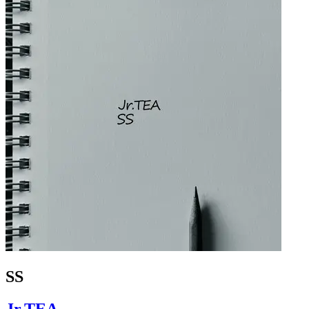
SS
Jr.TEA