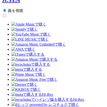
曲を視聴
Hi-Res
Hi-Res