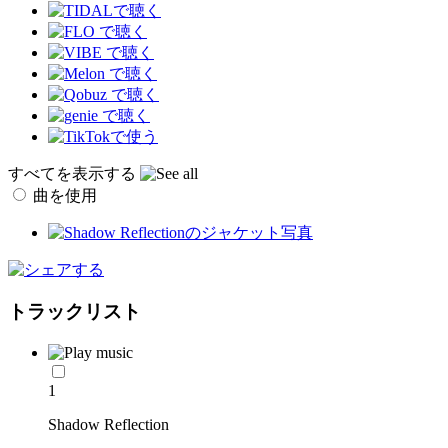
すべてを表示する
曲を使用
トラックリスト
1
Shadow Reflection