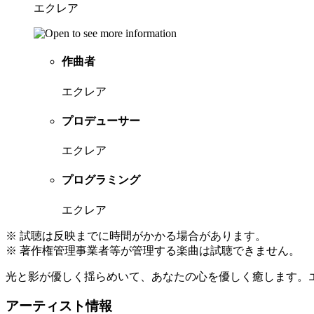
エクレア
作曲者
エクレア
プロデューサー
エクレア
プログラミング
エクレア
※ 試聴は反映までに時間がかかる場合があります。
※ 著作権管理事業者等が管理する楽曲は試聴できません。
光と影が優しく揺らめいて、あなたの心を優しく癒します。エクレアの新L
アーティスト情報